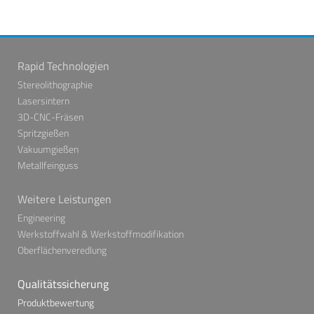
Rapid Technologien
Stereolithographie
Lasersintern
3D-CNC-Fräsen
Spritzgießen
Vakuumgießen
Metallfeinguss
Weitere Leistungen
Engineering
Werkstoffwahl & Werkstoffmodifikation
Oberflächenveredlung
Qualitätssicherung
Produktbewertung