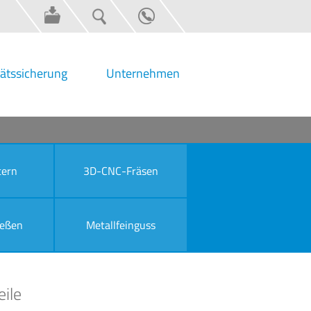
tätssicherung
Unternehmen
tern
3D-CNC-Fräsen
eßen
Metallfeinguss
eile