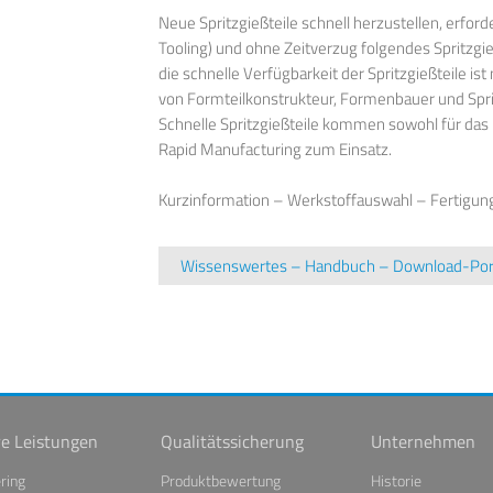
Neue Spritzgießteile schnell herzustellen, erfor
Tooling) und ohne Zeitverzug folgendes Spritzgi
die schnelle Verfügbarkeit der Spritzgießteile i
von Formteilkonstrukteur, Formenbauer und Spri
Schnelle Spritzgießteile kommen sowohl für das 
Rapid Manufacturing zum Einsatz.
Kurzinformation – Werkstoffauswahl – Fertigung
Wissenswertes – Handbuch – Download-Por
e Leistungen
Qualitätssicherung
Unternehmen
ring
Produktbewertung
Historie