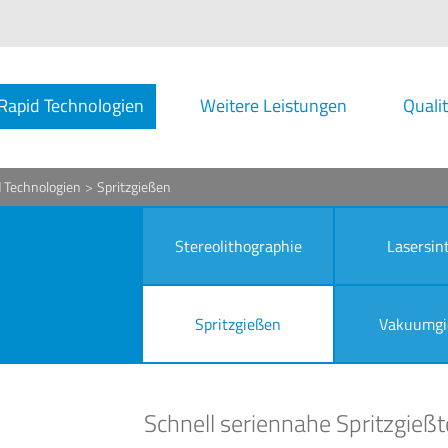
Rapid Technologien
Weitere Leistungen
Quali
 Technologien
>
Spritzgießen
Stereolithographie
Lasersin
Spritzgießen
Vakuumgi
Schnell seriennahe Spritzgießt